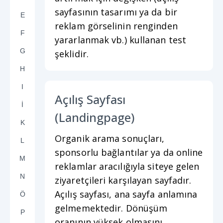
sayfasının tasarımı ya da bir
E
reklam görselinin renginden
F
yararlanmak vb.) kullanan test
G
şeklidir.
H
I
Açılış Sayfası
İ
(Landingpage)
K
Organik arama sonuçları,
L
sponsorlu bağlantılar ya da online
M
reklamlar aracılığıyla siteye gelen
N
ziyaretçileri karşılayan sayfadır.
Açılış sayfası, ana sayfa anlamına
Ö
gelmemektedir. Dönüşüm
P
oranının yüksek olmasını