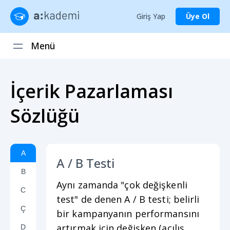
Giriş Yap
Üye Ol
Menü
İçerik Pazarlaması
Sözlüğü
A
A / B Testi
B
Aynı zamanda "çok değişkenli
C
test" de denen A / B testi; belirli
Ç
bir kampanyanın performansını
artırmak için değişken (açılış
D