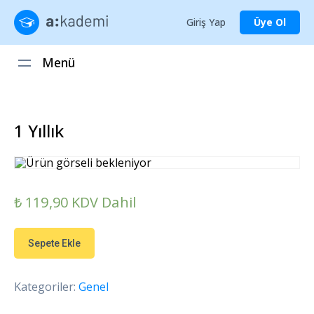
Giriş Yap
Üye Ol
Menü
1 Yıllık
₺
119,90
KDV Dahil
Sepete Ekle
Kategoriler:
Genel