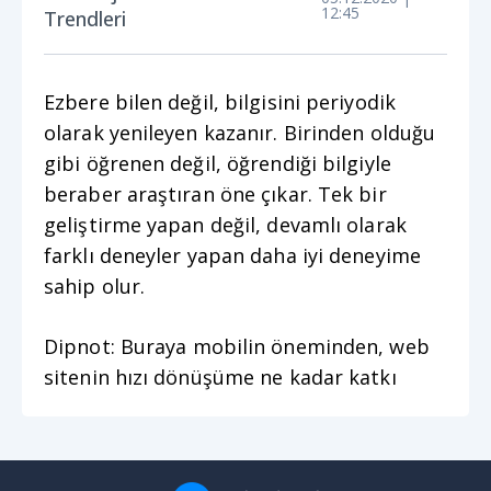
12:45
Trendleri
Ezbere bilen değil, bilgisini periyodik
olarak yenileyen kazanır. Birinden olduğu
gibi öğrenen değil, öğrendiği bilgiyle
beraber araştıran öne çıkar. Tek bir
geliştirme yapan değil, devamlı olarak
farklı deneyler yapan daha iyi deneyime
sahip olur.
Dipnot: Buraya mobilin öneminden, web
sitenin hızı dönüşüme ne kadar katkı
sağladığını, duyurulan her bir algoritmaya
ne kadar dikkat edilmesi gerektiğini ve
backlink satın almanın ne kadar zararlı