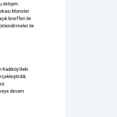
 iletişim.
arkası Monster
ık brief’leri ile
önlendirmeler ile
n Kadıköy’deki
rçekleştirdik.
iz.
etmeye devam