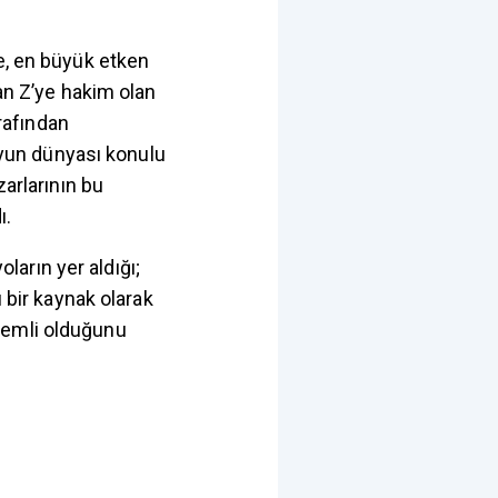
de, en büyük etken
dan Z’ye hakim olan
rafından
 oyun dünyası konulu
zarlarının bu
ı.
arın yer aldığı;
u bir kaynak olarak
nemli olduğunu