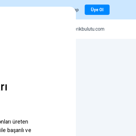
Giriş Yap
Üye Ol
r
icerikbulutu.com
rı
onları üreten
ile başarılı ve