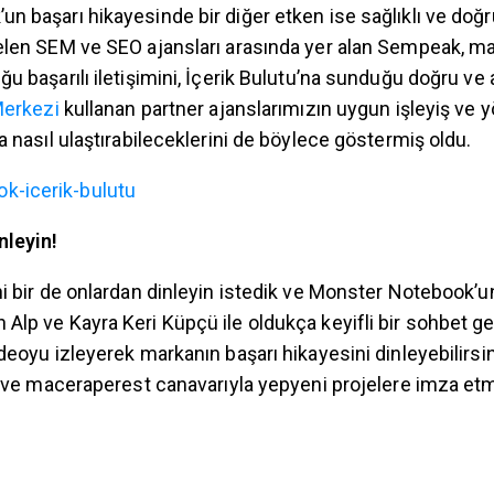
 başarı hikayesinde bir diğer etken ise sağlıklı ve doğru
elen SEM ve SEO ajansları arasında yer alan Sempeak, m
 başarılı iletişimini, İçerik Bulutu’na sunduğu doğru ve aç
Merkezi
kullanan partner ajanslarımızın uygun işleyiş ve y
a nasıl ulaştırabileceklerini de böylece göstermiş oldu.
nleyin!
ni bir de onlardan dinleyin istedik ve Monster Notebook’u
lp ve Kayra Keri Küpçü ile oldukça keyifli bir sohbet ge
deoyu izleyerek markanın başarı hikayesini dinleyebilirsin
lı ve maceraperest canavarıyla yepyeni projelere imza 