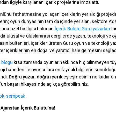
ndan ilgiyle karşılanan içerik projelerine imza attı.
nlünü fethetmesine yol açan içeriklerin yer aldığı proje
klerin; oyun dünyasının tam da içinde yer alan, sektöre A’
arına özel bir ilgisi bulunan
İçerik Bulutu Guru yazarları
ta
ardır ulusal ve uluslararası dergilerde yazan, teknoloji ve
asın bültenleri, içerikler üreten Guru oyun ve teknoloji ya
r içeriklerinin en doğal ve yaratıcı hale gelmesini sağlad
 blogu
kısa zamanda oyunlar hakkında hiç bilinmeyen tüyol
oji haberleri ile oyunculara en faydalı bilgilerin sunulduğ
andı.
Doğru yazar, doğru içerik
eşleşmesinin ne kadar ö
n başarı hikayesinde açıkça görebilirsiniz.
Ajanstan İçerik Bulutu’na!