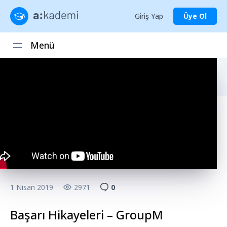
Giriş Yap
Üye Ol
Menü
1 Nisan 2019
2971
0
Başarı Hikayeleri – GroupM