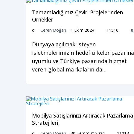
Tamamladığımız Çeviri Projelerinden
Örnekler
Ceren Doğan
1 Ekim 2024
11516
0
c
Dünyaya açılmak isteyen
işletmelerimizin hedef ülkeler pazarına
uyumlu ve Türkiye pazarında hizmet
veren global markaların da…
Mobilya Satışlarınızı Artıracak Pazarlama
Stratejileri
Ceren Doğan
30 Temmuz 2024
11013
c