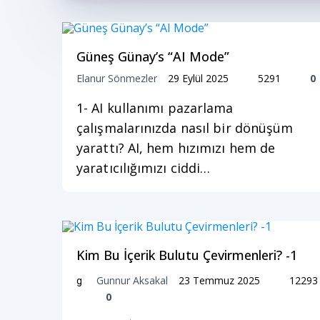
Güneş Günay’s “AI Mode”
Elanur Sönmezler
29 Eylül 2025
5291
0
1- AI kullanımı pazarlama
çalışmalarınızda nasıl bir dönüşüm
yarattı? AI, hem hızımızı hem de
yaratıcılığımızı ciddi…
Kim Bu İçerik Bulutu Çevirmenleri? -1
Gunnur Aksakal
23 Temmuz 2025
12293
g
0