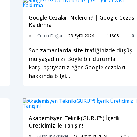
Google Cezaları Nelerdir? | Google Cezası
Kaldırma
Ceren Doğan
25 Eylül 2024
11303
0
c
Son zamanlarda site trafiğinizde düşüş
mü yaşadınız? Böyle bir durumla
karşılaştıysanız eğer Google cezaları
hakkında bilgi…
Akademisyen Teknik(GURU™) İçerik
Üreticimiz ile Tanışın!
Gunnur Aksakal
22 Temmuz 2024
7713
g