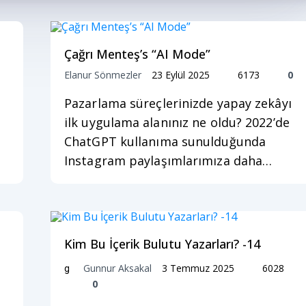
Çağrı Menteş’s “AI Mode”
Elanur Sönmezler
23 Eylül 2025
6173
0
Pazarlama süreçlerinizde yapay zekâyı
ilk uygulama alanınız ne oldu? 2022’de
ChatGPT kullanıma sunulduğunda
Instagram paylaşımlarımıza daha…
Kim Bu İçerik Bulutu Yazarları? -14
Gunnur Aksakal
3 Temmuz 2025
6028
g
0