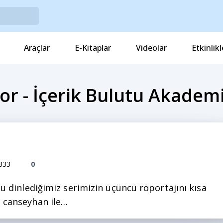
Araçlar
E-Kitaplar
Videolar
Etkinlikl
yor - İçerik Bulutu Akadem
333
0
u dinlediğimiz serimizin üçüncü röportajını kısa
 canseyhan ile…