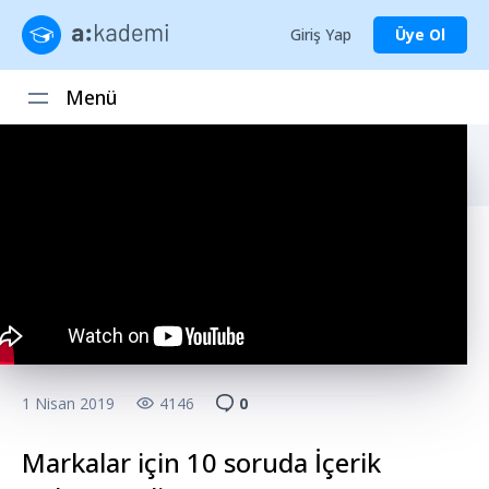
Giriş Yap
Üye Ol
Menü
1 Nisan 2019
4146
0
Markalar için 10 soruda İçerik