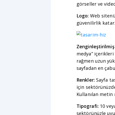
görseller ve vide
Logo:
Web siteniz
güvenilirlik katar
Zenginleştirilmi
medya” içerikleri
rağmen uzun yükl
sayfadan en çabu
Renkler:
Sayfa ta
için sektörünüzde 
Kullanılan metin 
Tipografi:
10 veya
sektörünüzle uyum