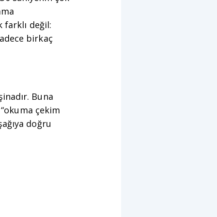
rama
farklı değil:
 sadece birkaç
şinadır. Buna
ve “okuma çekim
şağıya doğru