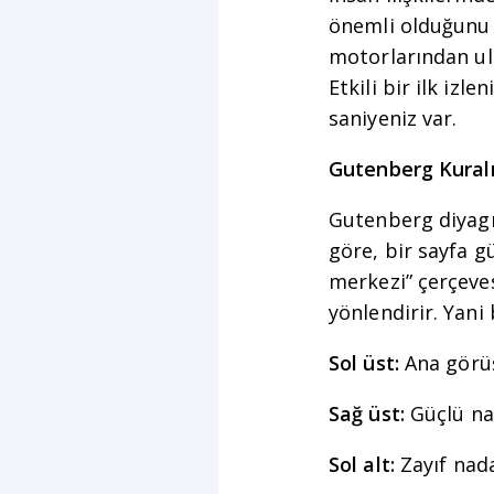
önemli olduğunu b
motorlarından ula
Etkili bir ilk izl
saniyeniz var.
Gutenberg Kura
Gutenberg diyagr
göre, bir sayfa g
merkezi” çerçeve
yönlendirir. Yani
Sol üst:
Ana görüş
Sağ üst:
Güçlü na
Sol alt:
Zayıf nada