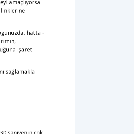
neyi amaçlıyorsa
 linklerine
logunuzda, hatta -
arımın,
duğuna işaret
ını sağlamakla
k 30 saniyenin çok