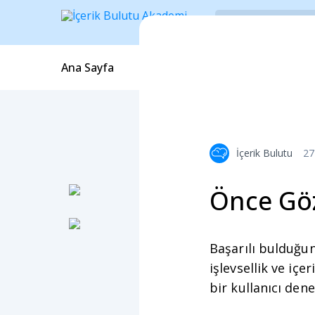
Ana Sayfa
Blog İçerikleri
Webinarlar
İçerik Bulutu
27
Önce Göz
Başarılı bulduğun
işlevsellik ve iç
bir kullanıcı dene