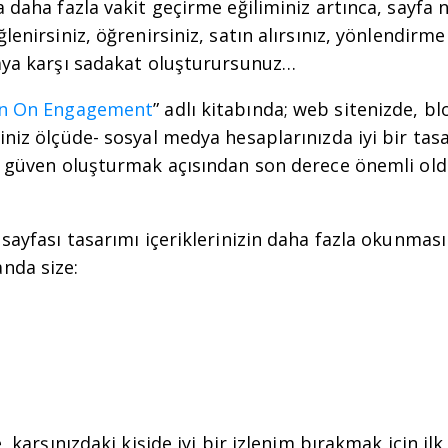
a daha fazla vakit geçirme eğiliminiz artınca, sayfa 
lenirsiniz, öğrenirsiniz, satın alırsınız, yönlendirme
kaya karşı sadakat oluşturursunuz…
n On Engagement
” adlı kitabında; web sitenizde, b
iniz ölçüde- sosyal medya hesaplarınızda iyi bir tas
de güven oluşturmak açısından son derece önemli ol
 sayfası tasarımı içeriklerinizin daha fazla okunmas
nda size:
e, karşınızdaki kişide iyi bir izlenim bırakmak için il