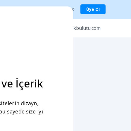
Giriş Yap
Üye Ol
er
icerikbulutu.com
ve İçerik
itelerin dizayn,
bu sayede size iyi