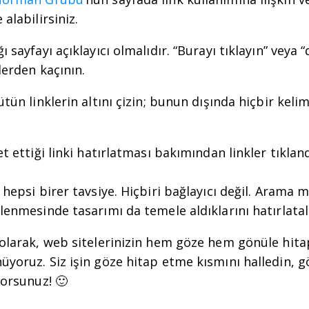
 alabilirsiniz.
ı sayfayı açıklayıcı olmalıdır. “Burayı tıklayın” veya “
lerden kaçının.
ütün linklerin altını çizin; bunun dışında hiçbir kelim
et ettiği linki hatırlatması bakımından linkler tıkla
n hepsi birer tavsiye. Hiçbiri bağlayıcı değil. Arama
slenmesinde tasarımı da temele aldıklarını hatırlatal
olarak, web sitelerinizin hem göze hem gönüle hita
üyoruz. Siz işin göze hitap etme kısmını halledin, g
yorsunuz! 🙂