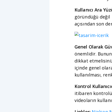
Kullanıcı Ara Yüz
göründüğü değil na
açısından son de
Genel Olarak Gü
önemlidir. Bunun 
dikkat etmelisiniz
içinde genel olar
kullanılması, renk
Kontrol Kullanıcı
itibaren kontrolü
videoların kullan
Linkler:
Nielsen 