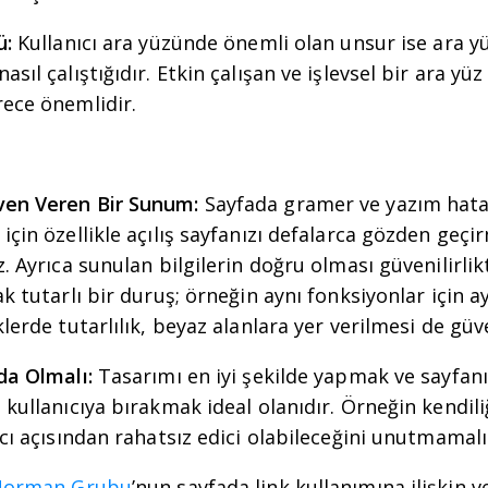
ü:
Kullanıcı ara yüzünde önemli olan unsur ise ara y
sıl çalıştığıdır. Etkin çalışan ve işlevsel bir ara yüz 
rece önemlidir.
ven Veren Bir Sunum:
Sayfada gramer ve yazım hata
için özellikle açılış sayfanızı defalarca gözden geç
. Ayrıca sunulan bilgilerin doğru olması güvenilirlikte
ak tutarlı bir duruş; örneğin aynı fonksiyonlar için a
lerde tutarlılık, beyaz alanlara yer verilmesi de güv
da Olmalı:
Tasarımı en iyi şekilde yapmak ve sayfanı
 kullanıcıya bırakmak ideal olanıdır. Örneğin kendil
ıcı açısından rahatsız edici olabileceğini unutmamalı
Norman Grubu
’nun sayfada link kullanımına ilişkin ve