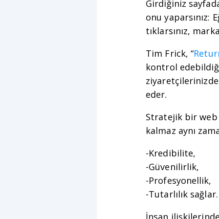
Girdiğiniz sayfad
onu yaparsınız: Eğ
tıklarsınız, mar
Tim Frick, “
Retur
kontrol edebildiğ
ziyaretçileriniz
eder.
Stratejik bir web
kalmaz aynı zama
-Kredibilite,
-Güvenilirlik,
-Profesyonellik,
-Tutarlılık sağlar.
İnsan ilişkilerind