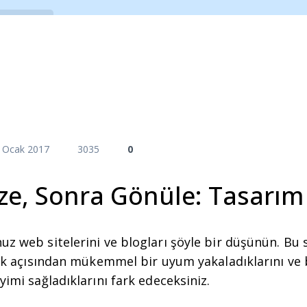
Araçlar
E-Kitaplar
Videolar
Etkinlikl
 Ocak 2017
3035
0
e, Sonra Gönüle: Tasarım 
uz web sitelerini ve blogları şöyle bir düşünün. Bu s
erik açısından mükemmel bir uyum yakaladıklarını ve 
yimi sağladıklarını fark edeceksiniz.