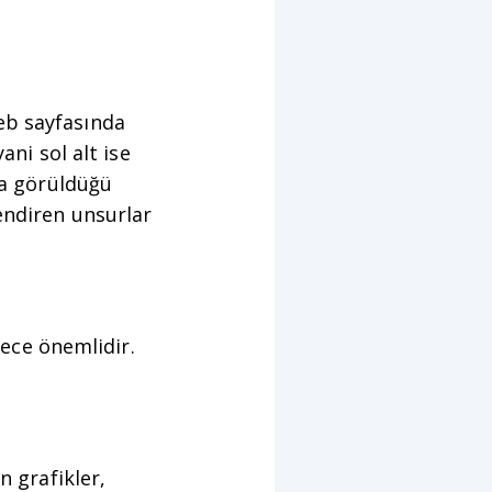
eb sayfasında
ani sol alt ise
da görüldüğü
endiren unsurlar
rece önemlidir.
n grafikler,