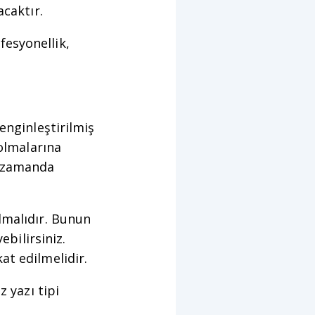
acaktır.
esyonellik,
enginleştirilmiş
 olmalarına
ı zamanda
lmalıdır. Bunun
ebilirsiniz.
at edilmelidir.
 yazı tipi