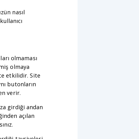
üzün nasıl
kullanıcı
ları olmaması
irmiş olmaya
 etkilidir. Site
ynı butonların
en verir.
za girdiği andan
iğinden açılan
sınız.
rdiği tavsiyeleri