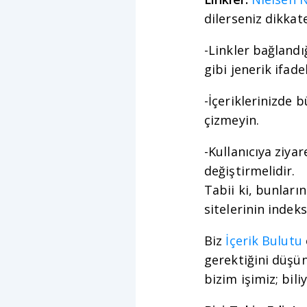
dilerseniz dikkate
-Linkler bağlandığ
gibi jenerik ifade
-İçeriklerinizde b
çizmeyin.
-Kullanıcıya ziyar
değiştirmelidir.
Tabii ki, bunları
sitelerinin indek
Biz
İçerik Bulutu
gerektiğini düşün
bizim işimiz; bili