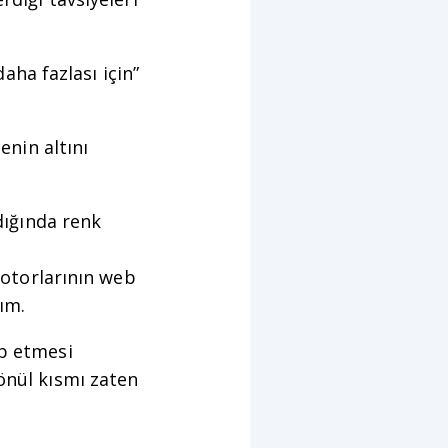
daha fazlası için”
enin altını
ndığında renk
 motorlarının web
ım.
p etmesi
önül kısmı zaten