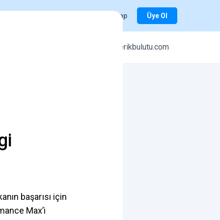
Giriş Yap
Üye Ol
r
icerikbulutu.com
gi
anın başarısı için
rmance Max’i