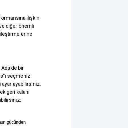
ormansına ilişkin
 ve diğer önemli
iyileştirmelerine
 Ads’de bir
s”ı seçmeniz
 ayarlayabilirsiniz.
k geri kalanı
ilirsiniz:
unun gücünden