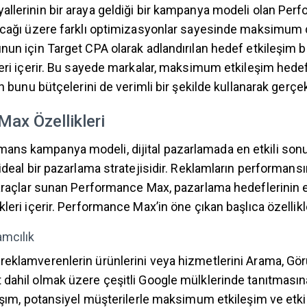
llerinin bir araya geldiği bir kampanya modeli olan Per
lacağı üzere farklı optimizasyonlar sayesinde maksimu
nun için Target CPA olarak adlandırılan hedef etkileşim 
eri içerir. Bu sayede markalar, maksimum etkileşim hedefl
n bunu bütçelerini de verimli bir şekilde kullanarak gerçekl
ax Özellikleri
ns kampanya modeli, dijital pazarlamada en etkili sonu
ideal bir pazarlama stratejisidir. Reklamların performansın
araçlar sunan Performance Max, pazarlama hedeflerinin et
leri içerir. Performance Max’in öne çıkan başlıca özellikle
amcılık
eklamverenlerin ürünlerini veya hizmetlerini Arama, Gör
dahil olmak üzere çeşitli Google mülklerinde tanıtmasına
laşım, potansiyel müşterilerle maksimum etkileşim ve etki