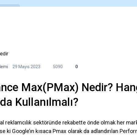
Araçlar
E-Kitaplar
Videolar
Etkinlikle
,
demi
29 Mayıs 2023
5090
0
nce Max(PMax) Nedir? Han
da Kullanılmalı?
ital reklamcılık sektöründe rekabette önde olmak her mark
se ki Google’ın kısaca Pmax olarak da adlandırılan Perfo