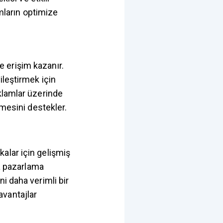
amların optimize
 erişim kazanır.
ileştirmek için
klamlar üzerinde
lmesini destekler.
alar için gelişmiş
da pazarlama
i daha verimli bir
avantajlar