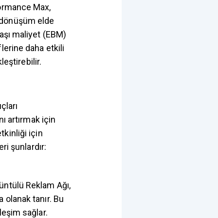
formance Max,
m dönüşüm elde
başı maliyet (EBM)
erine daha etkili
eştirebilir.
çları
ı artırmak için
kinliği için
ri şunlardır:
üntülü Reklam Ağı,
 olanak tanır. Bu
leşim sağlar.