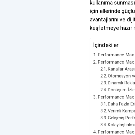
kullanıma sunmasıyl
için ellerinde güçl
avantajlarını ve dij
keşfetmeye hazır 
İçindekiler
Performance Max 
Performance Max Ö
Kanallar Arası
Otomasyon ve
Dinamik Rekl
Dönüşüm İzl
Performance Max A
Daha Fazla Er
Verimli Kamp
Gelişmiş Perf
Kolaylaştırıl
Performance Max Na