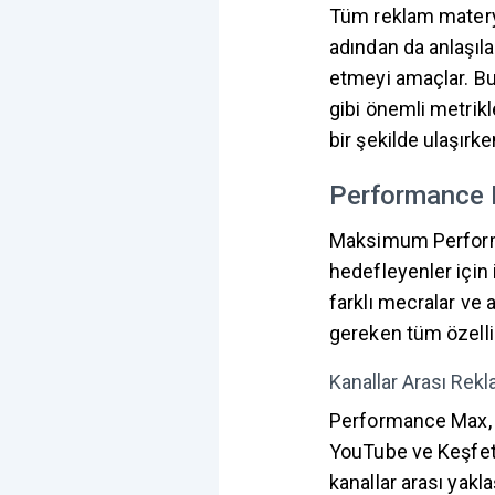
Tüm reklam materya
adından da anlaşı
etmeyi amaçlar. Bu
gibi önemli metrikl
bir şekilde ulaşırke
Performance M
Maksimum Performa
hedefleyenler için 
farklı mecralar ve 
gereken tüm özellik
Kanallar Arası Rekl
Performance Max, r
YouTube ve Keşfet 
kanallar arası yak