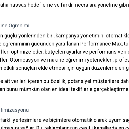
daha hassas hedefleme ve farklı mecralara yönelme gibi ih
ine Öğrenimi
 güçlü yönlerinden biri, kampanya yönetimini otomatikl
ne öğreniminin gücünden yararlanan Performance Max, t
ifleri optimize eder, bütçeleri ayarlar ve performans veril
edefler. Otomoasyon ve makine öğrenimi yetenekleri, profe
n etkili sonuçları elde etmesi için uygun düzenlemeleri g
re ait verileri içeren bu özellik, potansiyel müşterilere dah
en bunu mümkün olan en ideal tekliflerle gerçekleştirme
ptimizasyonu
arklı yerleşimlere ve biçimlere otomatik olarak uyum s
lmasını sağlar. Bu, reklamlarınızın çeşitli kanallarda en çe