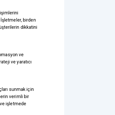
şimlerini
 İşletmeler, birden
terilerin dikkatini
Otomasyon ve
teji ve yaratıcı
ları sunmak için
rin verimli bir
r ve işletmede