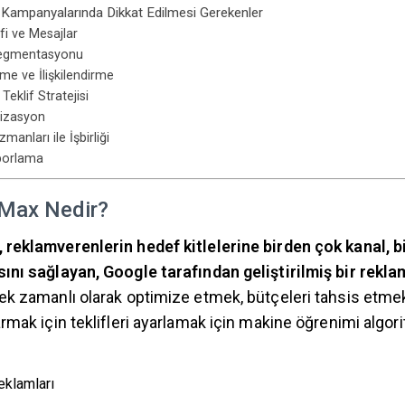
ampanyalarında Dikkat Edilmesi Gerekenler
fi ve Mesajlar
Segmentasyonu
e ve İlişkilendirme
eklif Stratejisi
mizasyon
anları ile İşbirliği
porlama
Max Nedir?
reklamverenlerin hedef kitlelerine birden çok kanal, b
ını sağlayan, Google tarafından geliştirilmiş bir rekl
k zamanlı olarak optimize etmek, bütçeleri tahsis etme
rmak için teklifleri ayarlamak için makine öğrenimi algor