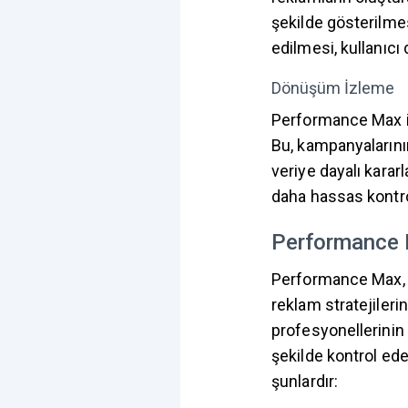
şekilde gösterilmes
edilmesi, kullanıc
Dönüşüm İzleme
Performance Max il
Bu, kampanyalarının
veriye dayalı kara
daha hassas kontrol
Performance 
Performance Max, f
reklam stratejileri
profesyonellerinin 
şekilde kontrol ed
şunlardır: