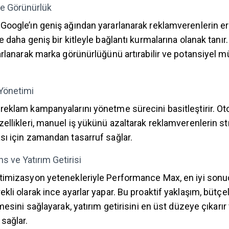
ve Görünürlük
oogle’ın geniş ağından yararlanarak reklamverenlerin eri
 daha geniş bir kitleyle bağlantı kurmalarına olanak tanır.
rlanarak marka görünürlüğünü artırabilir ve potansiyel müş
Yönetimi
eklam kampanyalarını yönetme sürecini basitleştirir. 
llikleri, manuel iş yükünü azaltarak reklamverenlerin stra
ı için zamandan tasarruf sağlar.
s ve Yatırım Getirisi
imizasyon yetenekleriyle Performance Max, en iyi sonuç
li olarak ince ayarlar yapar. Bu proaktif yaklaşım, bütçele
mesini sağlayarak, yatırım getirisini en üst düzeye çıkarı
sağlar.