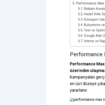
Performance Max K
Reklam Kreati
Hedef Kitle 
Dönüşüm İzlem
Bütçeleme ve T
Test ve Opti
Google Ads Uzm
İzleme ve Ra
Performance 
Performance Max, 
üzerinden ulaşmas
Kampanyaları gerçe
en üst düzeye çıka
yararlanır.