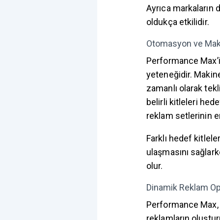
Ayrıca markaların 
oldukça etkilidir.
Otomasyon ve Mak
Performance Max’in
yeteneğidir. Maki
zamanlı olarak tekl
belirli kitleleri h
reklam setlerinin e
Farklı hedef kitlele
ulaşmasını sağlark
olur.
Dinamik Reklam O
Performance Max, f
reklamların oluşturu