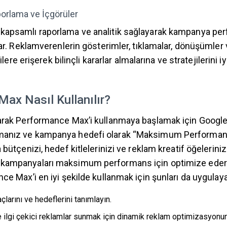
porlama ve İçgörüler
apsamlı raporlama ve analitik sağlayarak kampanya perf
nar. Reklamverenlerin gösterimler, tıklamalar, dönüşümler
rilere erişerek bilinçli kararlar almalarına ve stratejilerini 
ax Nasıl Kullanılır?
arak Performance Max’i kullanmaya başlamak için Google
manız ve kampanya hedefi olarak “Maksimum Performan
bütçenizi, hedef kitlelerinizi ve reklam kreatif öğelerinizi
kampanyaları maksimum performans için optimize edere
ce Max’i en iyi şekilde kullanmak için şunları da uygulayab
arını ve hedeflerini tanımlayın.
ve ilgi çekici reklamlar sunmak için dinamik reklam optimizasyon