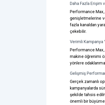
Daha Fazla Erişim 
Performance Max, G
genişletmelerine ve
fazla kanaldan yara
çekebilir.
Verimli Kampanya 
Performance Max, r
makine öğrenimi öze
yönlere odaklanmas
Gelişmiş Performan
Gerçek zamanlı opt
kampanyalarda sürek
şekilde tahsis edil
önemli bir büyüme 