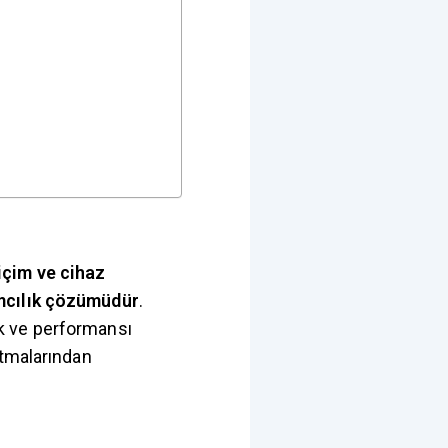
içim ve cihaz
amcılık çözümüdür
.
k ve performansı
itmalarından