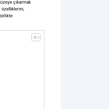
t düzeye çıkarmak
zelliklerini,
birlikte