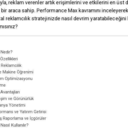
a, reklam verenler artık erişimlerini ve etkilerini en üs
ü bir araca sahip. Performance Max kavramını inceleyerek ö
ital reklamcılık stratejinizde nasıl devrim yaratabileceğini 
mısınız?
Nedir?
zellikleri
 Reklamcılık
 Makine Öğrenimi
am Optimizasyonu
eme
vantajları
işim ve Görünürlük
anya Yönetimi
ormans ve Yatırım Getirisi
mış Raporlama ve İçgörüler
sıl Kullanılır?