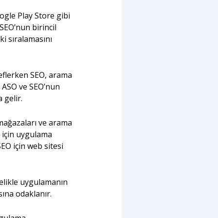
gle Play Store gibi
EO’nun birincil
i sıralamasını
eflerken SEO, arama
rk, ASO ve SEO’nun
 gelir.
mağazaları ve arama
O için uygulama
EO için web sitesi
celikle uygulamanın
sına odaklanır.