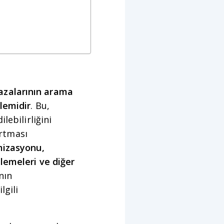
azalarının arama
lemidir
. Bu,
lebilirliğini
artması
mizasyonu,
lemeleri ve diğer
nın
lgili