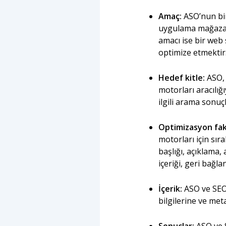
Amaç:
ASO’nun bir
uygulama mağazala
amacı ise bir web
optimize etmektir
Hedef kitle:
ASO, 
motorları aracılığ
ilgili arama sonuçl
Optimizasyon fak
motorları için sır
başlığı, açıklama,
içeriği, geri bağla
İçerik:
ASO ve SEO,
bilgilerine ve met