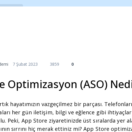
Araçlar
E-Kitaplar
Videolar
Etkinlikl
ademi
7 Şubat 2023
3859
0
e Optimizasyon (ASO) Nedi
 artık hayatımızın vazgeçilmez bir parçası. Telefonla
rı her gün iletişim, bilgi ve eğlence gibi ihtiyaçlar
u. Peki, App Store ziyaretinizde üst sıralarda yer 
ının sırrını hiç merak ettiniz mi? App Store optimiz