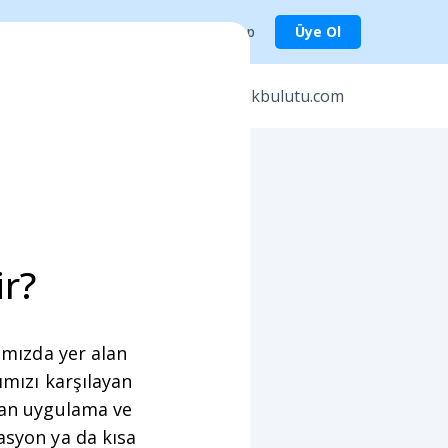
Giriş Yap
Üye Ol
er
icerikbulutu.com
r?
rımızda yer alan
ımızı karşılayan
alan uygulama ve
asyon ya da kısa