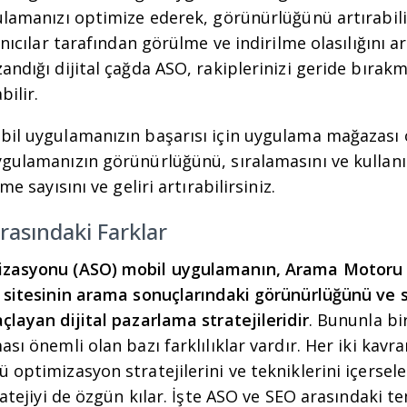
ulamanızı optimize ederek, görünürlüğünü artırabili
anıcılar tarafından görülme ve indirilme olasılığını art
andığı dijital çağda ASO, rakiplerinizi geride bırakma
bilir.
bil uygulamanızın başarısı için uygulama mağazası
ygulamanızın görünürlüğünü, sıralamasını ve kullanı
me sayısını ve geliri artırabilirsiniz.
asındaki Farklar
izasyonu (ASO) mobil uygulamanın, Arama Motoru
b sitesinin arama sonuçlarındaki görünürlüğünü ve 
çlayan dijital pazarlama stratejileridir
. Bununla bir
sı önemli olan bazı farklılıklar vardır. Her iki kavra
 optimizasyon stratejilerini ve tekniklerini içersel
ratejiyi de özgün kılar. İşte ASO ve SEO arasındaki te