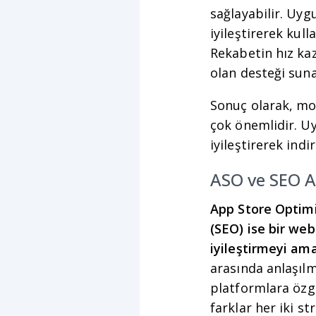
sağlayabilir. Uyg
iyileştirerek kull
Rekabetin hız kaz
olan desteği suna
Sonuç olarak, mo
çok önemlidir. U
iyileştirerek indir
ASO ve SEO Ar
App Store Optim
(SEO) ise bir we
iyileştirmeyi ama
arasında anlaşılma
platformlara özgü
farklar her iki st