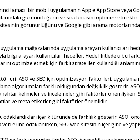
incil amacı, bir mobil uygulamanın Apple App Store veya Goo
rındaki görünürlüğünü ve sıralamasını optimize etmektir. S
 sitesinin görünürlüğünü ve Google gibi arama motorlarındak
.
uygulama mağazalarında uygulama arayan kullanıcıları hed
ıyla bilgi arayan kullanıcıları hedefler. Hedef kitledeki bu fa
arını optimize etmek için farklı stratejiler kullandığı anlamına
törleri:
ASO ve SEO için optimizasyon faktörleri, uygulama 
alama algoritmaları farklı olduğundan değişiklik gösterir. AS
 anahtar kelimeler ve incelemeler gibi faktörler önemliyken, S
ntılar ve meta etiketler gibi faktörler önemlidir.
 odaklandıkları içerik türünde de farklılık gösterir. ASO, ön
a verilerine odaklanırken, SEO web sitesinin içeriğine ve yapı