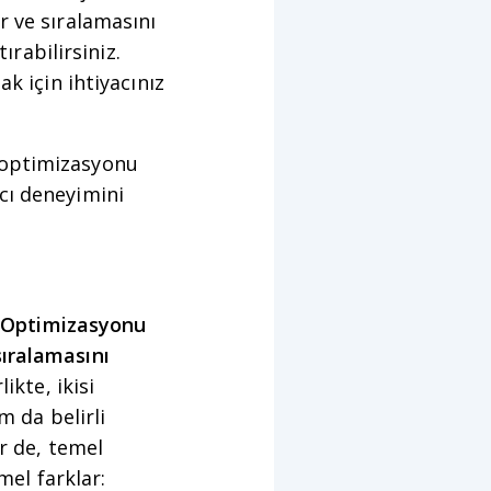
r ve sıralamasını
ırabilirsiniz.
k için ihtiyacınız
 optimizasyonu
cı deneyimini
 Optimizasyonu
sıralamasını
likte, ikisi
m da belirli
er de, temel
mel farklar: