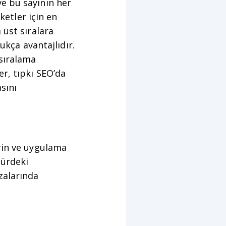
e bu sayının her
ketler için en
 üst sıralara
ukça avantajlıdır.
sıralama
ler, tıpkı SEO’da
sını
rin ve uygulama
türdeki
zalarında
e