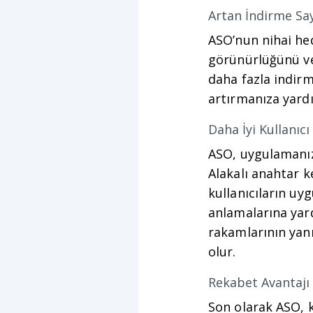
Artan İndirme Say
ASO’nun nihai hed
görünürlüğünü ve 
daha fazla indirm
artırmanıza yardı
Daha İyi Kullanıc
ASO, uygulamanızı
Alakalı anahtar k
kullanıcıların uy
anlamalarına yard
rakamlarının yanı
olur.
Rekabet Avantajı
Son olarak ASO, 