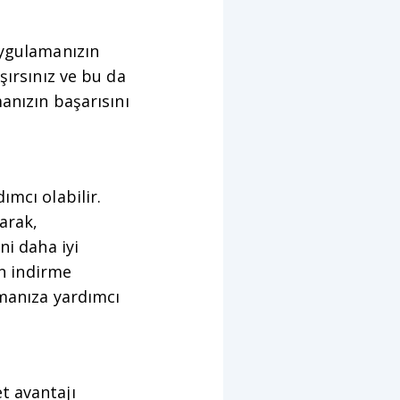
Uygulamanızın
şırsınız ve bu da
anızın başarısını
ımcı olabilir.
arak,
ni daha iyi
an indirme
nmanıza yardımcı
t avantajı