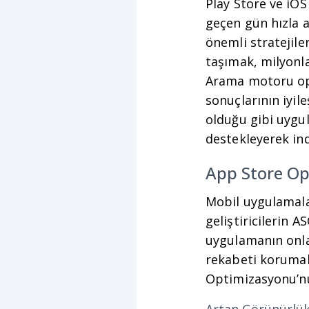
Play Store ve iO
geçen gün hızla ar
önemli stratejile
taşımak, milyonla
Arama motoru opt
sonuçlarının iyileş
olduğu gibi uygu
destekleyerek ind
App Store Op
Mobil uygulamala
geliştiricilerin
uygulamanın onla
rekabeti korumak 
Optimizasyonu’nun