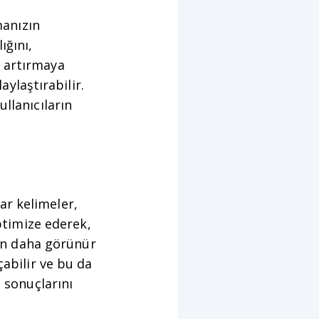
anızın
ığını,
 artırmaya
aylaştırabilir.
llanıcıların
ar kelimeler,
optimize ederek,
çin daha görünür
çabilir ve bu da
a sonuçlarını