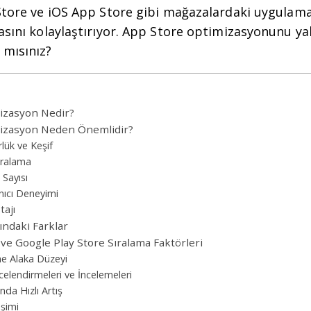
 Store ve iOS App Store gibi mağazalardaki uygulama
masını kolaylaştırıyor. App Store optimizasyonunu y
 mısınız?
izasyon Nedir?
izasyon Neden Önemlidir?
lük ve Keşif
Sıralama
 Sayısı
anıcı Deneyimi
tajı
ndaki Farklar
ve Google Play Store Sıralama Faktörleri
e Alaka Düzeyi
celendirmeleri ve İncelemeleri
nda Hızlı Artış
eşimi