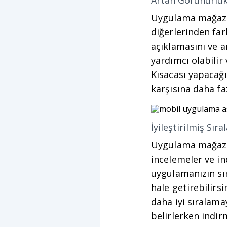
Artan Görünürlük
Uygulama mağaza
diğerlerinden far
açıklamasını ve 
yardımcı olabilir 
Kısacası yapacağı
karşısına daha fa
İyileştirilmiş Sır
Uygulama mağazas
incelemeler ve in
uygulamanızın sır
hale getirebilirs
daha iyi sıralama
belirlerken indir