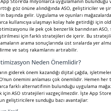
S App Store’da milyonlarca uygulamanın bulunduğu v
ttığı göz önüne alındığında ASO, geliştiriciler ve şir
rin başında gelir. Uygulama ve oyunları mağazalarda
rca kullanıcıya ulaşmayı kolay hale getirdiği için old
imizasyonu ile pek çok benzerlik barındıran ASO, 
tirilmesi için farklı stratejileri de içerir. Bu strateji
lamaların arama sonuçlarında üst sıralarda yer alma
irme ve satış rakamlarını artırabilir.
timizasyon Neden Önemlidir?
rın giderek önem kazandığı dijital çağda, işletmele
 ASO’nun önemini anlaması çok önemlidir. Hemen her 
rca farklı alternatifinin bulunduğu uygulama mağa
için ASO stratejileri vazgeçilmezdir. İşte App Stor
 geliştiricilere sunduğu bazı avantajlar: