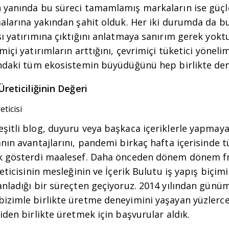
 yanında bu süreci tamamlamış markaların ise güç
alarına yakından şahit olduk. Her iki durumda da bu
ı yatırımına çıktığını anlatmaya sanırım gerek yokt
içi yatırımların arttığını, çevrimiçi tüketici yönelim
andaki tüm ekosistemin büyüdüğünü hep birlikte de
Üreticiliğinin Değeri
itli blog, duyuru veya başkaca içeriklerle yapmaya 
anın avantajlarını, pandemi birkaç hafta içerisinde
k gösterdi maalesef. Daha önceden dönem dönem fr
reticisinin mesleğinin ve İçerik Bulutu iş yapış biçim
anladığı bir süreçten geçiyoruz. 2014 yılından günü
izimle birlikte üretme deneyimini yaşayan yüzlerce
iden birlikte üretmek için başvurular aldık.