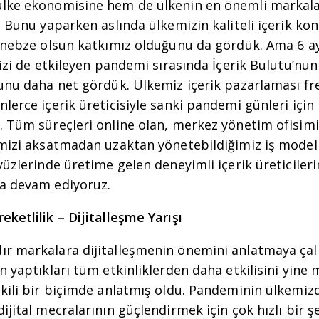
lke ekonomisine hem de ülkenin en önemli markala
. Bunu yaparken aslında ülkemizin kaliteli içerik ko
r nebze olsun katkımız olduğunu da gördük. Ama 6 
mizi de etkileyen pandemi sırasında İçerik Bulutu’nu
ğunu daha net gördük. Ülkemiz içerik pazarlaması fr
lerce içerik üreticisiyle sanki pandemi günleri için
 Tüm süreçleri online olan, merkez yönetim ofisimiz
imizi aksatmadan uzaktan yönetebildiğimiz iş model
yüzlerinde üretime gelen deneyimli içerik üreticiler
ya devam ediyoruz.
ketlilik – Dijitalleşme Yarışı
r markalara dijitalleşmenin önemini anlatmaya çal
n yaptıkları tüm etkinliklerden daha etkilisini yin
kili bir biçimde anlatmış oldu. Pandeminin ülkemiz
ijital mecralarının güçlendirmek için çok hızlı bir ş