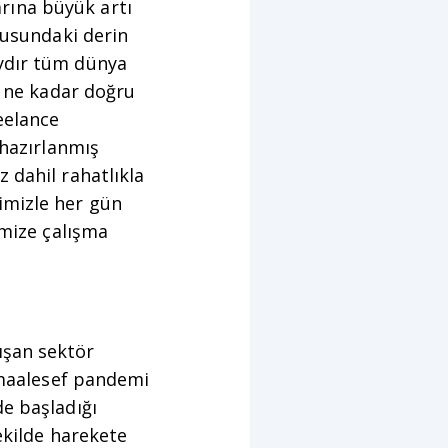
rına büyük artı
nusundaki derin
aydır tüm dünya
n ne kadar doğru
eelance
 hazırlanmış
 dahil rahatlıkla
imizle her gün
imize çalışma
ışan sektör
e maalesef pandemi
de başladığı
ekilde harekete