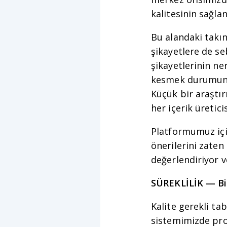
kalitesinin sağlan
Bu alandaki takın
şikayetlere de se
şikayetlerinin ne
kesmek durumunda
Küçük bir araştır
her içerik üretic
Platformumuz için
önerilerini zaten
değerlendiriyor 
SÜREKLİLİK — Bir
Kalite gerekli tab
sistemimizde pro