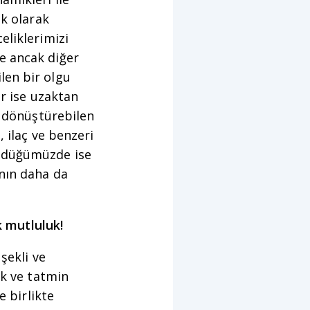
ık olarak
eliklerimizi
e ancak diğer
len bir olgu
ar ise uzaktan
e dönüştürebilen
 ilaç ve benzeri
ündüğümüzde ise
ının daha da
 mutluluk!
şekli ve
uk ve tatmin
e birlikte