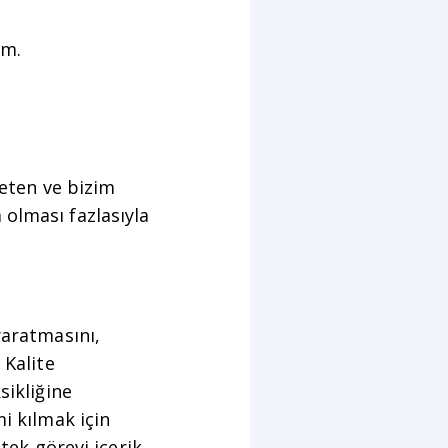
lım.
reten ve bizim
 olması fazlasıyla
yaratmasını,
 Kalite
sikliğine
i kılmak için
 tek görevi içerik