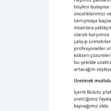
böylesi bulaşma r
önceliklerimizi v
tartışmaya başla
insanlara yaklaş
olarak karşımıza 
çalışıp üretebile
profesyoneller ol
kökten çözümleri
bu şekilde uzakta
artacağını söyleye
Üretmek mutlulu
İçerik Bulutu pla
ürettiğimiz fayda
kaynağımız oldu. 