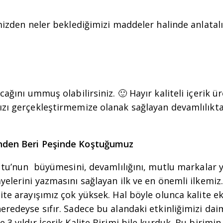
imizden neler beklediğimizi maddeler halinde anlata
cağını ummuş olabilirsiniz. 🙂 Hayır kaliteli içerik ü
zı gerçekleştirmemize olanak sağlayan devamlılıkta
nden Beri Peşinde Koştuğumuz
lutu’nun büyümesini, devamlılığını, mutlu markalar 
yelerini yazmasını sağlayan ilk ve en önemli ilkemiz.
ite arayışımız çok yüksek. Hal böyle olunca kalite ek
eredeyse sıfır. Sadece bu alandaki etkinliğimizi daim
3 yıldır İçerik Kalite Birimi bile kurduk. Bu birimin