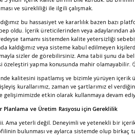
ması ve sürekliliği ile ilgili çalışmak.
dığımız bu hassasiyet ve kararlılık bazen bazı plat
bep oldu. İçerik üreticilerinden veya adaylarından al
redeyse tamamı sistemden kalite yetersizliği sebebiyl
 kaldığımız veya sisteme kabul edilmeyen kişilerd
mayla sizler de görebilirsiniz. Ama tabii şunu da bel
isi özeleştiri yapma konusunda mahir olamayabilir. 
de kalitesini ispatlamış ve bizimle yürüyen içerik ü
 işleyiş kurallarımız, zaman ve şartlarımız el verdiği
ve gelişimimizde etkin olarak kullanmaya devam edi
 Planlama ve Üretim Rasyosu için Gereklilik
ii. Ama yeterli değil. Deneyimli ve yetenekli bir içeri
filinin bulunması ve aylarca sistemde olup birkaç t