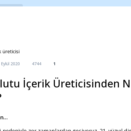
Araçlar
E-Kitaplar
Videolar
Etkinlikl
 Eylül 2020
4744
1
lutu İçerik Üreticisinden 
?
en…
nedeniyle zor zamanlardan geçiyoruz. 21. yüzyıl din