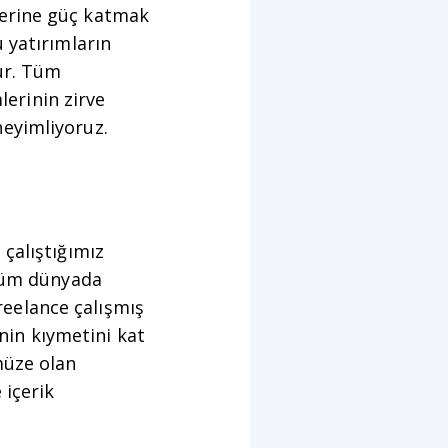
lerine güç katmak
 yatırımların
ur. Tüm
lerinin zirve
neyimliyoruz.
çalıştığımız
 tüm dünyada
eelance çalışmış
inin kıymetini kat
müze olan
 içerik