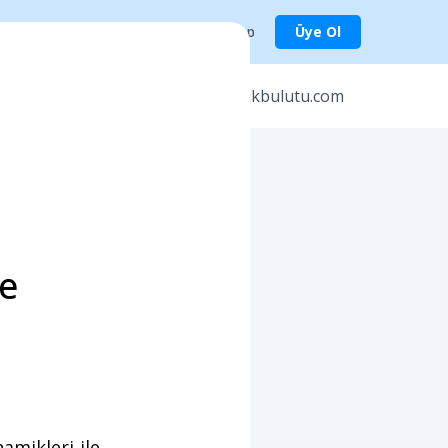
Giriş Yap
Üye Ol
er
icerikbulutu.com
Ne
amikleri ile