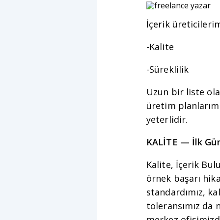
İçerik üreticiler
-Kalite
-Süreklilik
Uzun bir liste ola
üretim planlarımı
yeterlidir.
KALİTE — İlk Gü
Kalite, İçerik Bu
örnek başarı hika
standardımız, kal
toleransımız da n
merkez ofisimizde 