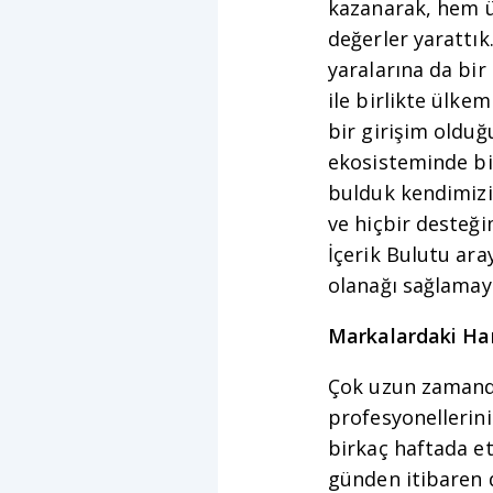
kazanarak, hem ü
değerler yarattık
yaralarına da bi
ile birlikte ülke
bir girişim oldu
ekosisteminde bin
bulduk kendimizi.
ve hiçbir desteğ
İçerik Bulutu ara
olanağı sağlama
Markalardaki Hare
Çok uzun zamandı
profesyonellerini
birkaç haftada et
günden itibaren d