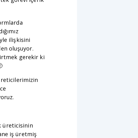
formlarda
dığımız
e ilişkisini
en oluşuyor.
irtmek gerekir ki

reticilerimizin
nce
yoruz.
k üreticisinin
ane iş üretmiş