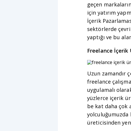
geçen markaların
için yatırım yapm
İçerik Pazarlamas
sektörlerde çevrim
yaptığı ve bu al
Freelance İçerik 
Uzun zamandır çeş
freelance çalışm
uygulamalı olara
yüzlerce içerik ü
be kat daha çok 
yolculuğumuzda b
üreticisinden yen