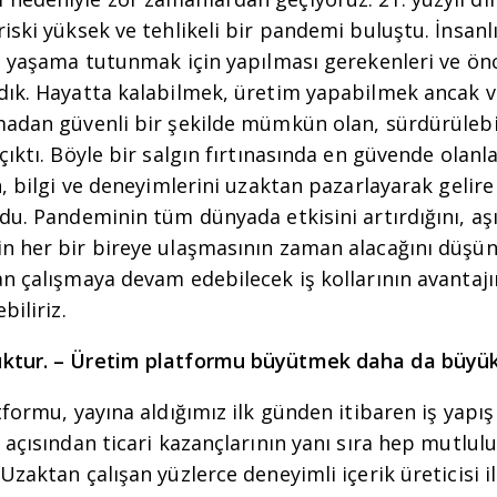
iski yüksek ve tehlikeli bir pandemi buluştu. İnsanl
e yaşama tutunmak için yapılması gerekenleri ve önc
dık. Hayatta kalabilmek, üretim yapabilmek ancak v
madan güvenli bir şekilde mümkün olan, sürdürülebi
çıktı. Böyle bir salgın fırtınasında en güvende olanl
n, bilgi ve deneyimlerini uzaktan pazarlayarak gelir
du. Pandeminin tüm dünyada etkisini artırdığını, aşı,
n her bir bireye ulaşmasının zaman alacağını düş
n çalışmaya devam edebilecek iş kollarının avantaj
biliriz.
ktur. – Üretim platformu büyütmek daha da büyük
tformu, yayına aldığımız ilk günden itibaren iş yapış 
 açısından ticari kazançlarının yanı sıra hep mutlul
Uzaktan çalışan yüzlerce deneyimli içerik üreticisi il