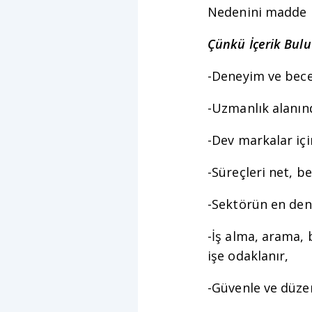
Nedenini madde 
Çünkü İçerik Bulut
-Deneyim ve becer
-Uzmanlık alanınd
-Dev markalar içi
-Süreçleri net, b
-Sektörün en deney
-İş alma, arama, 
işe odaklanır,
-Güvenle ve düzen