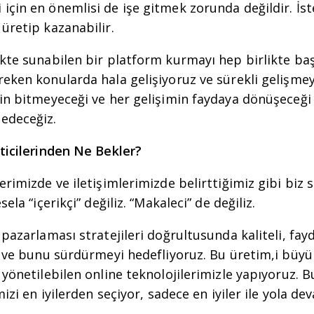
çin en önemlisi de işe gitmek zorunda değildir. İst
 üretip kazanabilir.
kte sunabilen bir platform kurmayı hep birlikte başa
reken konularda hala gelişiyoruz ve sürekli gelişm
in bitmeyeceği ve her gelişimin faydaya dönüşeceği
edeceğiz.
eticilerinden Ne Bekler?
erimizde ve iletişimlerimizde belirttiğimiz gibi biz 
sela “içerikçi” değiliz. “Makaleci” de değiliz.
 pazarlaması stratejileri doğrultusunda kaliteli, fay
r ve bunu sürdürmeyi hedefliyoruz. Bu üretim,i büyük
 yönetilebilen online teknolojilerimizle yapıyoruz. B
mizi en iyilerden seçiyor, sadece en iyiler ile yola d