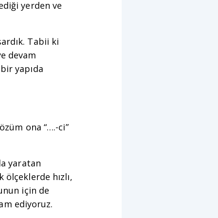
ediği yerden ve
rdık. Tabii ki
eye devam
 bir yapıda
sözüm ona “….-ci”
da yaratan
 ölçeklerde hızlı,
unun için de
evam ediyoruz.