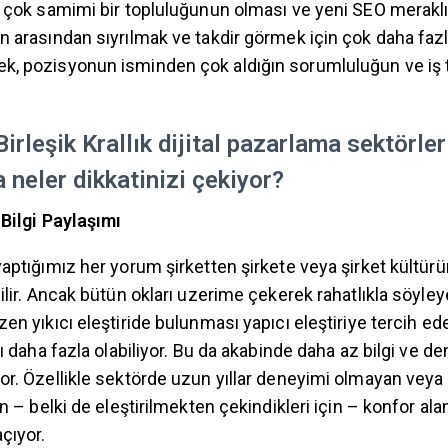
e çok samimi bir topluluğunun olması ve yeni SEO meraklı
n arasından sıyrılmak ve takdir görmek için çok daha fazl
k, pozisyonun isminden çok aldığın sorumluluğun ve iş 
Birleşik Krallık dijital pazarlama sektörler
a neler dikkatinizi çekiyor?
 Bilgi Paylaşımı
yaptığımız her yorum şirketten şirkete veya şirket kültür
ilir. Ancak bütün okları uzerime çekerek rahatlıkla söyleye
en yıkıcı eleştiride bulunması yapıcı eleştiriye tercih ed
sı daha fazla olabiliyor. Bu da akabinde daha az bilgi ve 
or. Özellikle sektörde uzun yıllar deneyimi olmayan vey
ın – belki de eleştirilmekten çekindikleri için – konfor al
çıyor.