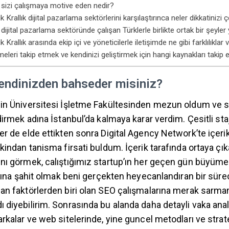
ta sizi çalışmaya motive eden nedir?
ik Krallık dijital pazarlama sektörlerini karşılaştırınca neler dikkatinizi 
ta dijital pazarlama sektöründe çalışan Türklerle birlikte ortak bir şey
k Krallık arasında ekip içi ve yöneticilerle iletişimde ne gibi farklılıklar 
meleri takip etmek ve kendinizi geliştirmek için hangi kaynakları takip
kendinizden bahseder misiniz?
ğin Üniversitesi İşletme Fakültesinden mezun oldum ve 
dirmek adına İstanbul’da kalmaya karar verdim. Çesitli stajl
r de elde ettikten sonra Digital Agency Network’te içeri
kindan tanisma firsati buldum. İçerik tarafında ortaya çık
nı görmek, calıştığımız startup’ın her geçen gün büyüme
asına şahit olmak beni gerçekten heyecanlandıran bir süreç
an faktörlerden biri olan SEO çalışmalarına merak sarm
 diyebilirim. Sonrasında bu alanda daha detayli vaka anal
rkalar ve web sitelerinde, yine guncel metodları ve strat