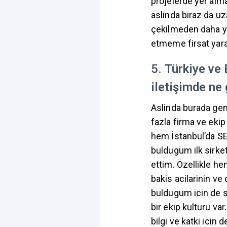
projelerde yer alma
aslinda biraz da uz
çekilmeden daha yen
etmeme firsat yara
5.
Türkiye ve B
iletişimde ne g
Aslinda burada gen
fazla firma ve eki
hem İstanbul’da SE
buldugum ilk sirke
ettim. Özellikle he
bakis acilarinin ve
buldugum icin de s
bir ekip kulturu va
bilgi ve katki icin 