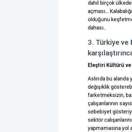
dahil birçok ülked
açması… Kalabalığı
olduğunu keşfetme
dahası..
3.
Türkiye ve 
karşılaştırınc
Eleştiri Kültürü ve
Aslında bu alanda 
değişiklik göstereb
farketmeksizin, baz
çalışanlarının sayı
sebebiyet gösteriy
sektör calışanların
yapmamasına yol a