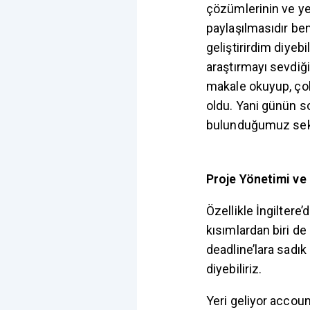
çözümlerinin ve yen
paylaşılmasıdır be
geliştirirdim diyeb
araştırmayı sevdiği
makale okuyup, çok
oldu. Yani günün so
bulunduğumuz sektö
Proje Yönetimi ve
Özellikle İngilter
kısımlardan biri de 
deadline’lara sadık
diyebiliriz.
Yeri geliyor accoun