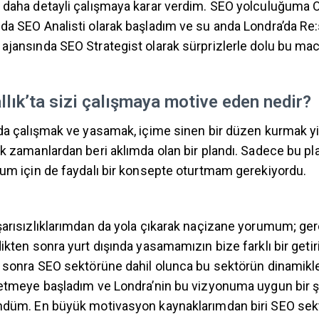
 daha detayli çalışmaya karar verdim. SEO yolculuğuma O
da SEO Analisti olarak başladım ve su anda Londra’da Re
ajansında SEO Strategist olarak sürprizlerle dolu bu m
allık’ta sizi çalışmaya motive eden nedir?
nda çalışmak ve yasamak, içime sinen bir düzen kurmak yil
k zamanlardan beri aklımda olan bir plandı. Sadece bu pl
ğum için de faydalı bir konsepte oturtmam gerekiyordu.
şarısızlıklarımdan da yola çıkarak naçizane yorumum; g
ikten sonra yurt dışında yasamamızın bize farklı bir getir
 sonra SEO sektörüne dahil olunca bu sektörün dinamikler
 etmeye başladım ve Londra’nin bu vizyonuma uygun bir 
ndüm. En büyük motivasyon kaynaklarımdan biri SEO sekt