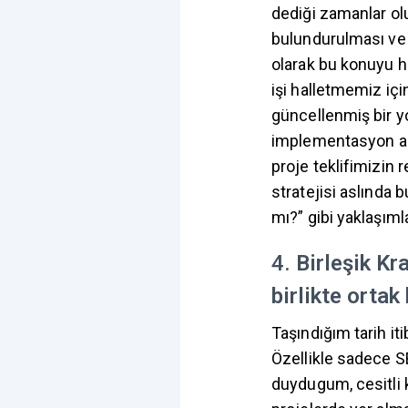
dediği zamanlar ol
bulundurulması ve g
olarak bu konuyu ha
işi halletmemiz iç
güncellenmiş bir yo
implementasyon as
proje teklifimizin 
stratejisi aslında b
mı?” gibi yaklaşı
4.
Birleşik Kr
birlikte ortak
Taşındığım tarih iti
Özellikle sadece SE
duydugum, cesitli 