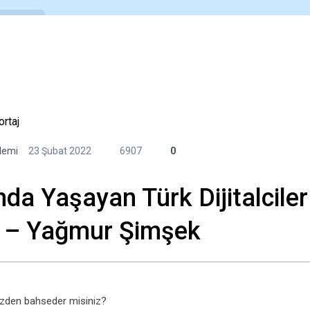
Araçlar
E-Kitaplar
Videolar
Etkinlikle
,
demi
23 Şubat 2022
6907
0
nda Yaşayan Türk Dijitalciler
r – Yağmur Şimşek
nizden bahseder misiniz?