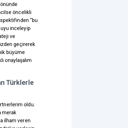
z önünde
cilse öncelikli
rspektifinden “bu
nuyu inceleyip
teji ve
özden geçirerek
ganik büyüme
ıklı onaylaşalım
an Türklerle
artnerlerim oldu.
da merak
na ilham veren