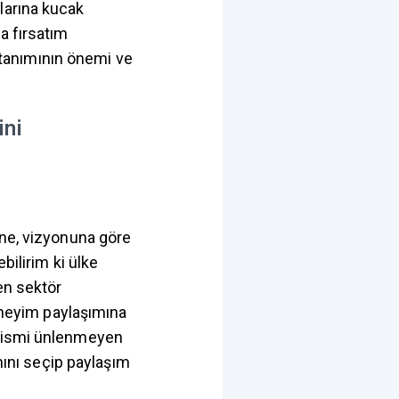
larına kucak
a fırsatım
tanımının önemi ve
ini
üne, vizyonuna göre
bilirim ki ülke
en sektör
deneyim paylaşımına
a ismi ünlenmeyen
anını seçip paylaşım