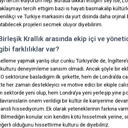
yı tercih ediyorum hep. Burada dikkat ettigim sey ise, Lo
aklaşmayı tercih ettigim bazi is hayati basmakalip kültür
ilikçi ve Turkiye markasini da yurt disinda daha orjinal b
tabilecek projeleri secmek oluyor diyebilirim.
irleşik Krallık arasında ekip içi ve yöneti
ibi farklılıklar var?
elleme yapmak yanlış olur cunku Türkiye’de de, İngiltere
p kulturu deneyimleme sansim olmadi. Ancak şöyle bir ekl
O sektörüne basladigim ilk şirkette, hem de Londra’da cal
tte her zaman destekleyici ve motive edici bir ekiple cal
m sektorde yeni olup, hem Londra’ya yeni yerleşip yine po
 davranislarin onem verildigi bir kültür ile kariyerime deva
ansli hissediyorum. Ek olarak yeteneklerinin farkına va
r. Bilmediğin konular icin kendini kötü hissetmek yerine, 
değerli olduğunu hissettirme kulturu de diyebiliriz.