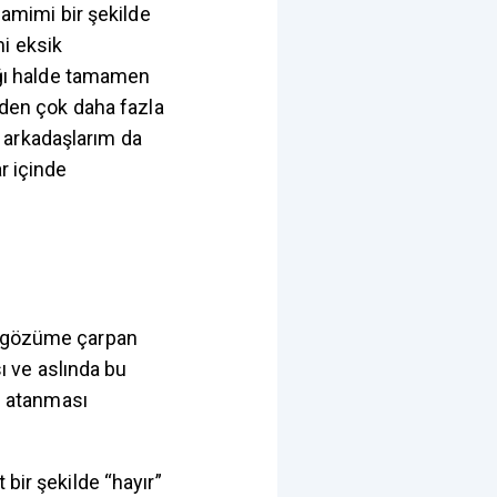
samimi bir şekilde
i eksik
dığı halde tamamen
enden çok daha fazla
 arkadaşlarım da
r içinde
ok gözüme çarpan
sı ve aslında bu
in atanması
 bir şekilde “hayır”