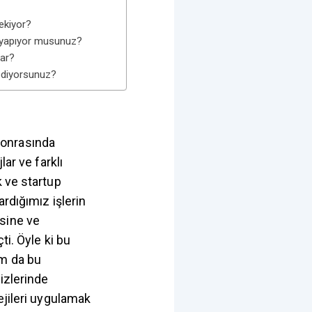
çekiyor?
ler yapıyor musunuz?
var?
 ediyorsunuz?
sonrasında
ar ve farklı
k ve startup
ardığımız işlerin
sine ve
ti. Öyle ki bu
am da bu
izlerinde
ejileri uygulamak