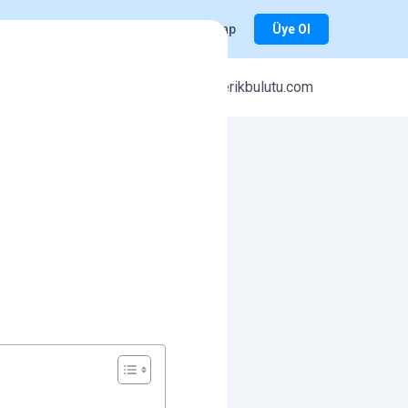
Giriş Yap
Üye Ol
r
icerikbulutu.com