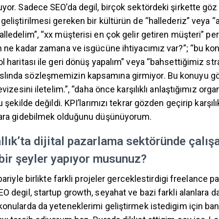
uyor. Sadece SEO’da degil, birçok sektördeki şirkette gö
eliştirilmesi gereken bir kültürün de “hallederiz” veya “a
lledelim”, “xx müşterisi en çok gelir getiren müşteri” pe
in ne kadar zamana ve isgücüne ihtiyacımız var?”; “bu ko
l haritası ile geri dönüş yapalım” veya “bahsettiğimiz stra
lında sözleşmemizin kapsamına girmiyor. Bu konuyu g
revizesini iletelim.”, “daha önce karşılıklı anlaştığımız or
u şekilde değildi. KPI’larımızı tekrar gözden geçirip karşıl
mlara gidebilmek olduğunu düşünüyorum.
allık’ta dijital pazarlama sektöründe çalış
 bir şeyler yapıyor musunuz?
bariyle birlikte farkli projeler gerceklestirdigi freelance p
O degil, startup growth, seyahat ve bazi farkli alanlara 
konularda da yeteneklerimi geliştirmek istedigim için ba