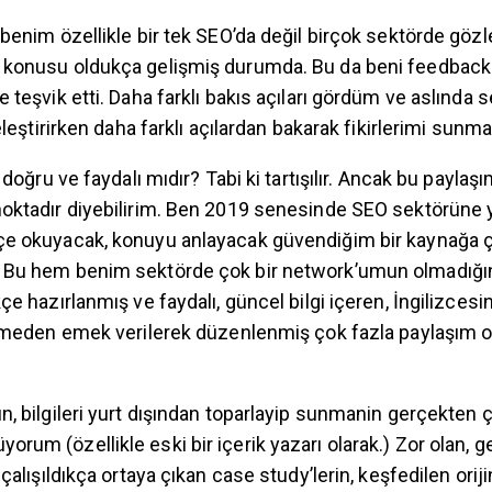
benim özellikle bir tek SEO’da değil birçok sektörde gözl
 konusu oldukça gelişmiş durumda. Bu da beni feedback
 teşvik etti. Daha farklı bakıs açıları gördüm ve aslında s
 eleştirirken daha farklı açılardan bakarak fikirlerimi sunm
 doğru ve faydalı mıdır? Tabi ki tartışılır. Ancak bu paylaş
oktadır diyebilirim. Ben 2019 senesinde SEO sektörüne 
çe okuyacak, konuyu anlayacak güvendiğim bir kaynağa 
 Bu hem benim sektörde çok bir network’umun olmadığ
çe hazırlanmış ve faydalı, güncel bilgi içeren, İngilizces
ilmeden emek verilerek düzenlenmiş çok fazla paylaşım 
, bilgileri yurt dışından toparlayip sunmanin gerçekten ç
um (özellikle eski bir içerik yazarı olarak.) Zor olan, ge
çalışıldıkça ortaya çıkan case study’lerin, keşfedilen oriji