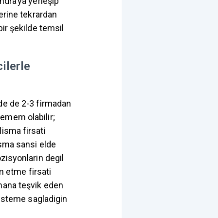
ndra’ya yerleşip
lerine tekrardan
ir şekilde temsil
cilerle
’de de 2-3 firmadan
emem olabilir;
isma firsati
isma sansi elde
zisyonlarin degil
m etme firsati
rmana teşvik eden
sisteme sagladigin