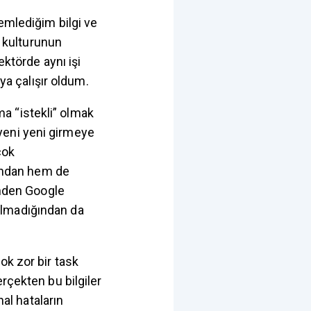
emlediğim bilgi ve
 kulturunun
ektörde aynı işi
aya çalışır oldum.
ıma “istekli” olmak
yeni yeni girmeye
çok
ından hem de
inden Google
olmadığından da
ok zor bir task
rçekten bu bilgiler
nal hataların