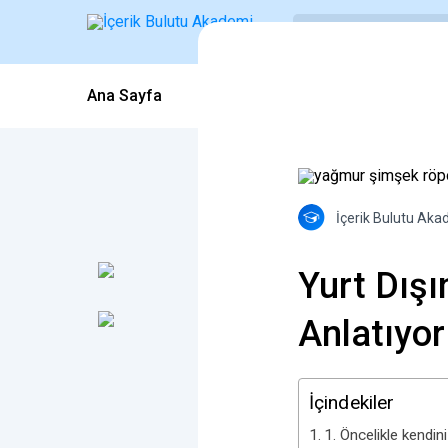
Ana Sayfa
Blog İçerikleri
Webinarlar
İçerik Bulutu Aka
Yurt Dışı
Anlatıyo
İçindekiler
1. Öncelikle kendi