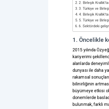
2. Birleşik Krallık’
3. Türkiye ve Birleş
4. Birleşik Krallık’
5. Türkiye ve Birleşi
6. Sektördeki geliş
1. Öncelikle 
2015 yılında Özye
kariyerimi şekillen
alanlarda deneyimle
dunyası ile daha ya
rakamsal sonuçları
bilinirliğinin artm
büyümeye etkisi ol
donemlerde basladı
bulunmak, farkli ma