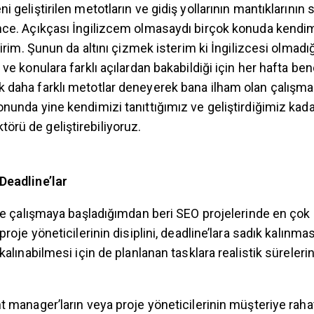
i geliştirilen metotların ve gidiş yollarının mantıklarının 
nce. Açıkçası İngilizcem olmasaydı birçok konuda kendim
ilirim. Şunun da altını çizmek isterim ki İngilizcesi olma
 ve konulara farklı açılardan bakabildiği için her hafta b
 daha farklı metotlar deneyerek bana ilham olan çalışma
nunda yine kendimizi tanıttığımız ve geliştirdiğimiz kada
rü de geliştirebiliyoruz.
 Deadline’lar
e’de çalışmaya başladığımdan beri SEO projelerinde en ç
proje yöneticilerinin disiplini, deadline’lara sadık kalınma
 kalınabilmesi için de planlanan tasklara realistik süreler
t manager’ların veya proje yöneticilerinin müşteriye rahat