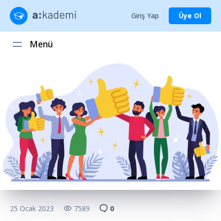
Giriş Yap
Üye Ol
Menü
25 Ocak 2023
7589
0