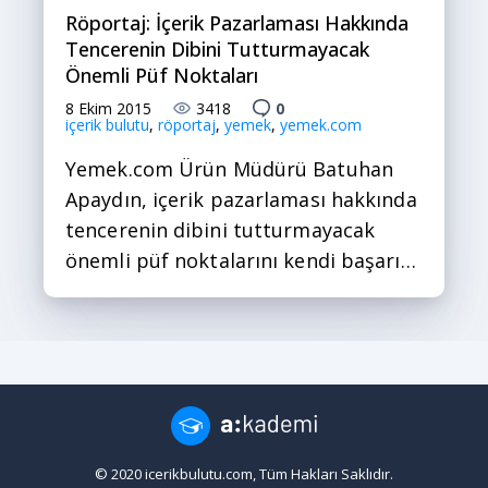
Röportaj: İçerik Pazarlaması Hakkında
Tencerenin Dibini Tutturmayacak
Önemli Püf Noktaları
8 Ekim 2015
3418
0
içerik bulutu
,
röportaj
,
yemek
,
yemek.com
Yemek.com Ürün Müdürü Batuhan
Apaydın, içerik pazarlaması hakkında
tencerenin dibini tutturmayacak
önemli püf noktalarını kendi başarı…
© 2020 icerikbulutu.com, Tüm Hakları Saklıdır.